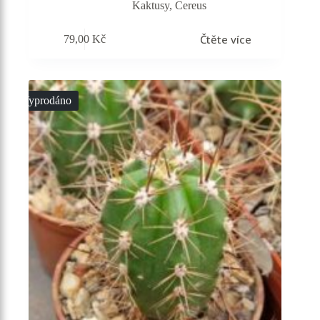
Kaktusy
,
Cereus
Čtěte více
79,00
Kč
Vyprodáno