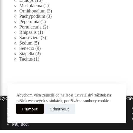
Lithops
13
produktů
1
Mestoklema
1
produkt
3
Ornithogalum
3
3
produkty
Pachypodium
3
1
produkty
Peperomia
1
produkt
2
Portulacaria
2
1
produkty
Rhipsalis
1
produkt
3
Sanseviera
3
5
produkty
Sedum
5
produktů
9
Senecio
9
produktů
3
Stapelia
3
1
produkty
Tacitus
1
produkt
Abychom vám zajistili co nejlepší uživatelský zážitek na
Rychlé odkazy
Práv
našich webových stránkách, používáme soubory cookie.
Hlavní stránka
Příjmout
Odmítnout
E-shop
Pěstování
Můj účet