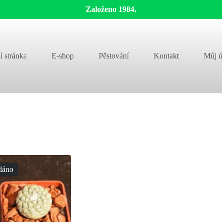
Založeno 1984.
í stránka
E-shop
Pěstování
Kontakt
Můj ú
dáno