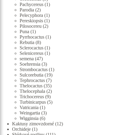
produktů
1
Pachycereus
1
2
produkt
Parodia
2
produkty
1
Pelecyphora
1
produkt
1
Pereskiopsis
1
2
produkt
Pilosocereu
2
1
produkty
Puna
1
produkt
1
Pyrrhocactus
1
8
produkt
Rebutia
8
produktů
1
Sclerocactus
1
produkt
1
Selenicereus
1
47
produkt
semena
47
produktů
3
Soehrensia
3
produkty
1
Strombocactus
1
19
produkt
Sulcorebutia
19
7
produktů
Tephrocactus
7
produktů
35
Thelocactus
35
produktů
2
Thelocephala
2
9
produkty
Trichocereus
9
produktů
5
Turbinicarpus
5
1
produktů
Vatricania
1
produkt
3
Weingartia
3
6
produkty
Wigginsia
6
produktů
12
Kaktusy zimovzdorné
12
1
produktů
Orchideje
1
produkt
111
Sbírkové rostliny
111