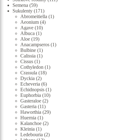
59
produktů
Semena
59
produktů
171
Sukulenty
171
produktů
1
Abromeitiella
1
4
produkt
Aeonium
4
10
produkty
Agave
10
1
produktů
Albuca
1
19
produkt
Aloe
19
produktů
1
Anacampseros
1
1
produkt
Bulbine
1
1
produkt
Calissia
1
1
produkt
Cissus
1
produkt
1
Cothyledon
1
18
produkt
Crassula
18
2
produktů
Dyckia
2
produkty
6
Echeveria
6
produktů
1
Echidnopsis
1
10
produkt
Euphorbia
10
2
produktů
Gasteraloe
2
11
produkty
Gasteria
11
produktů
29
Haworthia
29
1
produktů
Huernia
1
produkt
2
Kalanchoe
2
1
produkty
Kleinia
1
produkt
2
Ledebouria
2
13
produkty