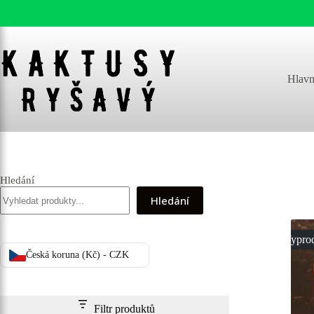
Skip
to
content
Hlavn
Hledání
Hledání
Vypro
Česká koruna (Kč) - CZK
Filtr produktů