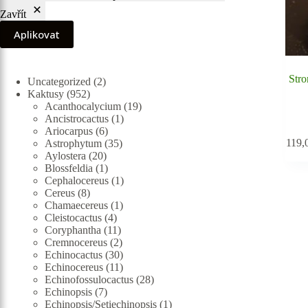
Zavřít
Aplikovat
Stro
2
Uncategorized
2
952
produkty
Kaktusy
952
produktů
19
Acanthocalycium
19
1
produktů
Ancistrocactus
1
6
produkt
Ariocarpus
6
119,
produktů
35
Astrophytum
35
20
produktů
Aylostera
20
produktů
1
Blossfeldia
1
produkt
1
Cephalocereus
1
8
produkt
Cereus
8
produktů
1
Chamaecereus
1
4
produkt
Cleistocactus
4
produkty
11
Coryphantha
11
produktů
2
Cremnocereus
2
produkty
30
Echinocactus
30
produktů
11
Echinocereus
11
produktů
28
Echinofossulocactus
28
7
produktů
Echinopsis
7
produktů
1
Echinopsis/Setiechinopsis
1