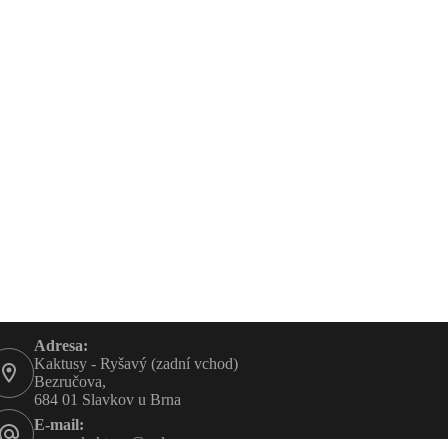
Adresa:
Kaktusy - Ryšavý (zadní vchod)
Bezručova,
684 01 Slavkov u Brna
E-mail:
rysavy-kaktusy@volny.cz