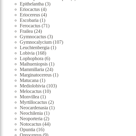
3
produkt
Epithelantha
3
4
produkty
Eriocactus
4
produkty
4
Eriocereus
4
1
produkty
Escobaria
1
produkt
71
Ferocactus
71
24
produktů
Frailea
24
produktů
3
Gymnocactus
3
produkty
107
Gymnocalycium
107
1
produktů
Leuchtenbergia
1
168
produkt
Lobivia
168
produktů
6
Lophophora
6
produktů
1
Maihueniopsis
1
24
produkt
Mammillaria
24
produktů
1
Marginatocereus
1
1
produkt
Matucana
1
produkt
103
Mediolobivia
103
10
produktů
Melocactus
10
1
produktů
Monvillea
1
produkt
2
Myrtillocactus
2
produkty
1
Neocardenasia
1
1
produkt
Neochilenia
1
2
produkt
Neoporteria
2
produkty
44
Notocactus
44
16
produktů
Opuntia
16
produktů
9
Oreocereus
9