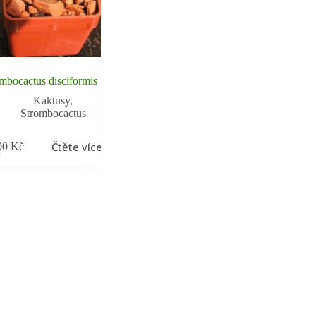
mbocactus disciformis
Kaktusy
,
Strombocactus
Čtěte více
00
Kč