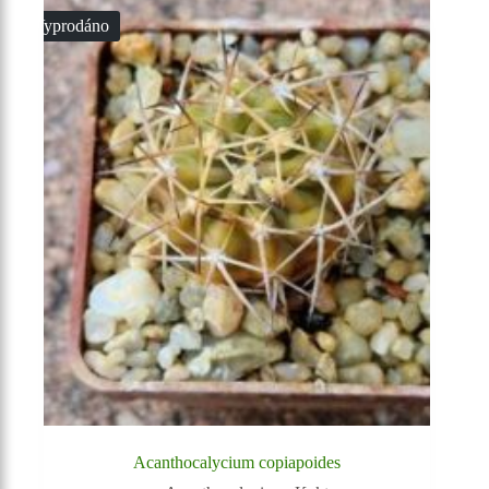
Vyprodáno
Acanthocalycium copiapoides