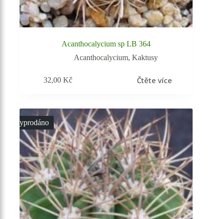
Acanthocalycium sp LB 364
Acanthocalycium
,
Kaktusy
Čtěte více
32,00
Kč
Vyprodáno