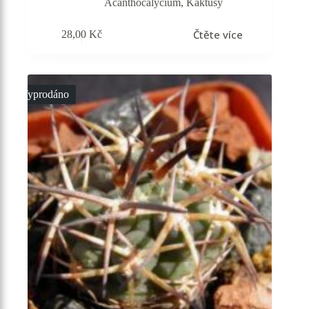
Acanthocalycium
,
Kaktusy
Čtěte více
28,00
Kč
Vyprodáno