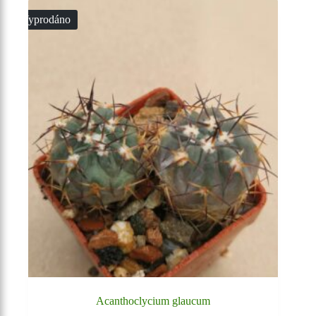
Vyprodáno
Acanthoclycium glaucum