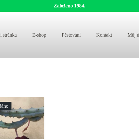
Založeno 1984.
í stránka
E-shop
Pěstování
Kontakt
Můj ú
dáno