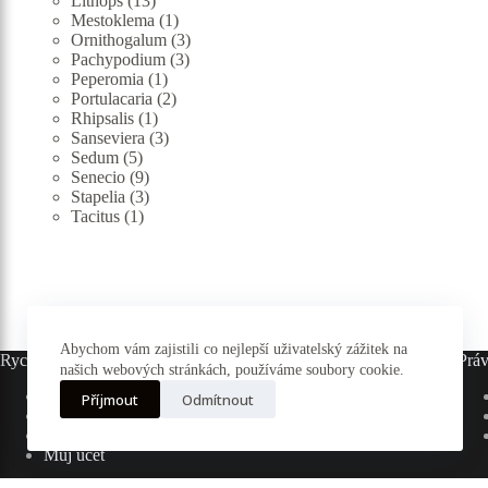
Lithops
13
produktů
1
Mestoklema
1
produkt
3
Ornithogalum
3
3
produkty
Pachypodium
3
1
produkty
Peperomia
1
produkt
2
Portulacaria
2
1
produkty
Rhipsalis
1
produkt
3
Sanseviera
3
5
produkty
Sedum
5
produktů
9
Senecio
9
produktů
3
Stapelia
3
1
produkty
Tacitus
1
produkt
Abychom vám zajistili co nejlepší uživatelský zážitek na
Rychlé odkazy
Práv
našich webových stránkách, používáme soubory cookie.
Hlavní stránka
Příjmout
Odmítnout
E-shop
Pěstování
Můj účet