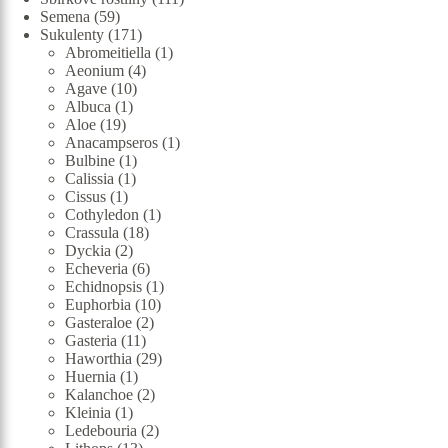
59
produktů
Semena
59
produktů
171
Sukulenty
171
produktů
1
Abromeitiella
1
4
produkt
Aeonium
4
10
produkty
Agave
10
1
produktů
Albuca
1
19
produkt
Aloe
19
produktů
1
Anacampseros
1
1
produkt
Bulbine
1
1
produkt
Calissia
1
1
produkt
Cissus
1
produkt
1
Cothyledon
1
18
produkt
Crassula
18
2
produktů
Dyckia
2
produkty
6
Echeveria
6
produktů
1
Echidnopsis
1
10
produkt
Euphorbia
10
2
produktů
Gasteraloe
2
11
produkty
Gasteria
11
produktů
29
Haworthia
29
1
produktů
Huernia
1
produkt
2
Kalanchoe
2
1
produkty
Kleinia
1
produkt
2
Ledebouria
2
13
produkty