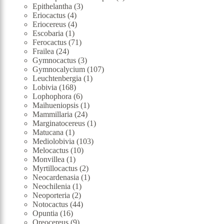
3
produkt
Epithelantha
3
4
produkty
Eriocactus
4
produkty
4
Eriocereus
4
1
produkty
Escobaria
1
produkt
71
Ferocactus
71
24
produktů
Frailea
24
produktů
3
Gymnocactus
3
produkty
107
Gymnocalycium
107
1
produktů
Leuchtenbergia
1
168
produkt
Lobivia
168
produktů
6
Lophophora
6
produktů
1
Maihueniopsis
1
24
produkt
Mammillaria
24
produktů
1
Marginatocereus
1
1
produkt
Matucana
1
produkt
103
Mediolobivia
103
10
produktů
Melocactus
10
1
produktů
Monvillea
1
produkt
2
Myrtillocactus
2
produkty
1
Neocardenasia
1
1
produkt
Neochilenia
1
2
produkt
Neoporteria
2
produkty
44
Notocactus
44
16
produktů
Opuntia
16
produktů
9
Oreocereus
9