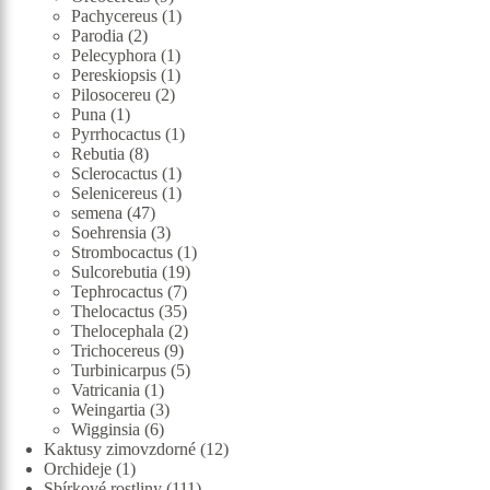
produktů
1
Pachycereus
1
2
produkt
Parodia
2
produkty
1
Pelecyphora
1
produkt
1
Pereskiopsis
1
2
produkt
Pilosocereu
2
1
produkty
Puna
1
produkt
1
Pyrrhocactus
1
8
produkt
Rebutia
8
produktů
1
Sclerocactus
1
produkt
1
Selenicereus
1
47
produkt
semena
47
produktů
3
Soehrensia
3
produkty
1
Strombocactus
1
19
produkt
Sulcorebutia
19
7
produktů
Tephrocactus
7
produktů
35
Thelocactus
35
produktů
2
Thelocephala
2
9
produkty
Trichocereus
9
produktů
5
Turbinicarpus
5
1
produktů
Vatricania
1
produkt
3
Weingartia
3
6
produkty
Wigginsia
6
produktů
12
Kaktusy zimovzdorné
12
1
produktů
Orchideje
1
produkt
111
Sbírkové rostliny
111