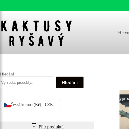
Skip
to
content
Hlavn
Hledání
Hledání
Vypro
Česká koruna (Kč) - CZK
Filtr produktů