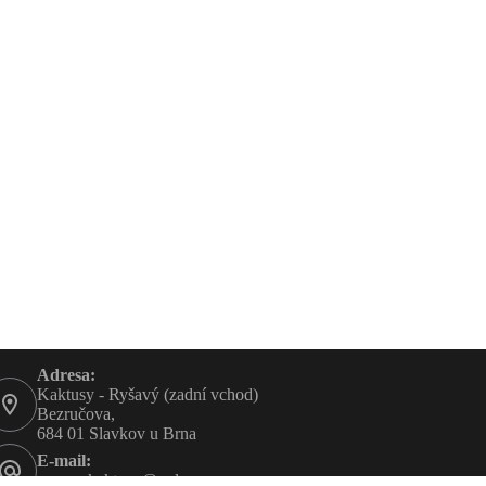
Adresa:
Kaktusy - Ryšavý (zadní vchod)
Bezručova,
684 01 Slavkov u Brna
E-mail:
rysavy-kaktusy@volny.cz