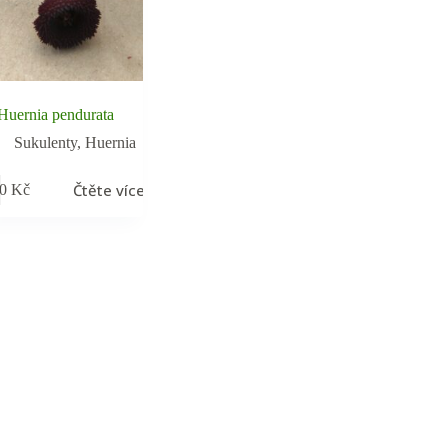
Huernia pendurata
Sukulenty
,
Huernia
Čtěte více
00
Kč