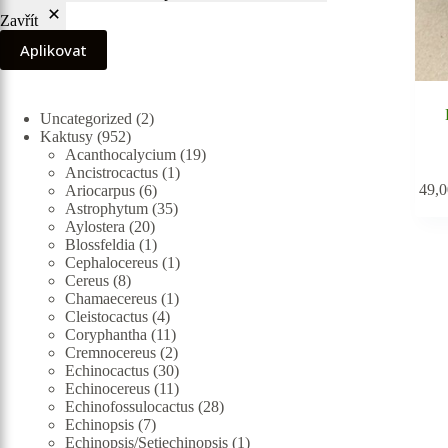
Zavřít
Aplikovat
2
Uncategorized
2
952
produkty
Kaktusy
952
produktů
19
Acanthocalycium
19
1
produktů
Ancistrocactus
1
49,
6
produkt
Ariocarpus
6
produktů
35
Astrophytum
35
20
produktů
Aylostera
20
produktů
1
Blossfeldia
1
produkt
1
Cephalocereus
1
8
produkt
Cereus
8
produktů
1
Chamaecereus
1
4
produkt
Cleistocactus
4
produkty
11
Coryphantha
11
produktů
2
Cremnocereus
2
produkty
30
Echinocactus
30
produktů
11
Echinocereus
11
produktů
28
Echinofossulocactus
28
7
produktů
Echinopsis
7
produktů
1
Echinopsis/Setiechinopsis
1