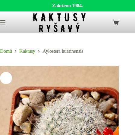
Založeno 1984.
Skip
to
Shopping
content
cart
Domů
Kaktusy
Aylostera huarinensis