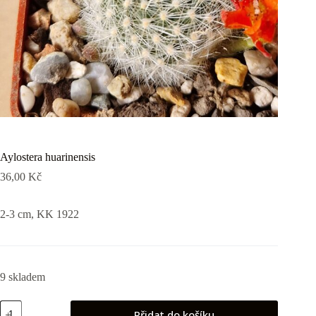
Aylostera huarinensis
36,00
Kč
2-3 cm, KK 1922
9 skladem
Aylostera
Přidat do košíku