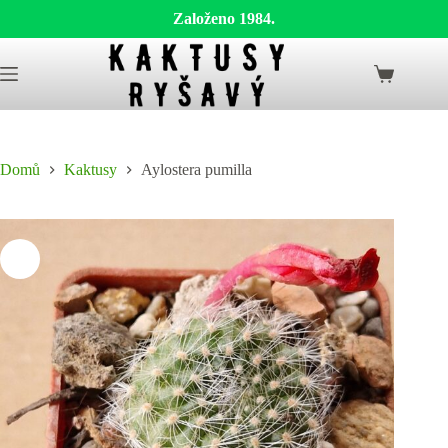
Založeno 1984.
Skip
to
Shopping
content
cart
Domů
Kaktusy
Aylostera pumilla