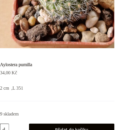
Aylostera pumilla
34,00
Kč
2 cm ,L 351
9 skladem
Aylostera
Přidat do košíku