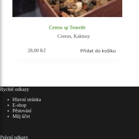
Cereus sp Tenerife
Cereus
,
Kaktusy
Přidat do košíku
28,00
Kč
Rychlé odkazy
Hlavní stránka
E-shop
Pěstování
Můj účet
Právní odkazy