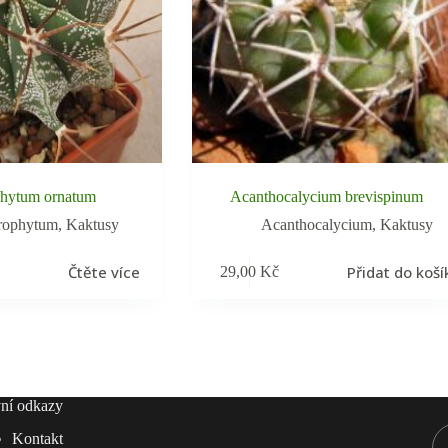
phytum ornatum
Acanthocalycium brevispinum
rophytum
,
Kaktusy
Acanthocalycium
,
Kaktusy
Čtěte více
Přidat do koší
29,00
Kč
ní odkazy
Kontakt