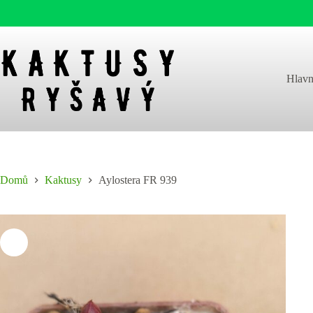
Skip
to
content
Hlavn
Domů
Kaktusy
Aylostera FR 939