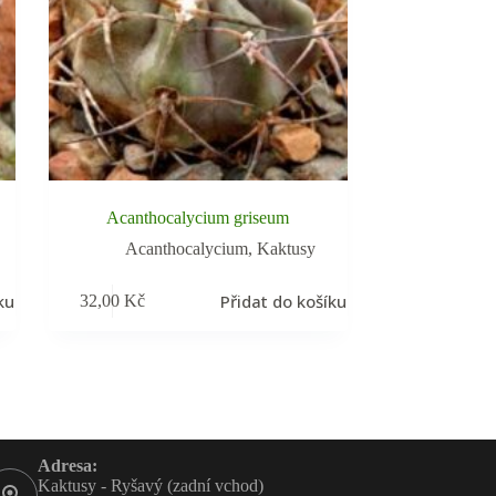
Acanthocalycium griseum
Acanthocalycium
,
Kaktusy
ku
Přidat do košíku
32,00
Kč
Adresa:
Kaktusy - Ryšavý (zadní vchod)