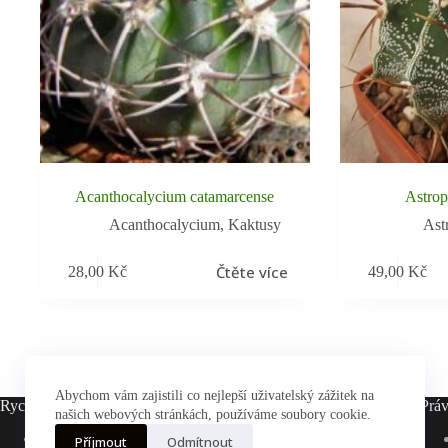
Acanthocalycium catamarcense
Astro
Acanthocalycium
,
Kaktusy
Ast
Čtěte více
28,00
Kč
49,00
Kč
Abychom vám zajistili co nejlepší uživatelský zážitek na
Rychlé odkazy
Práv
našich webových stránkách, používáme soubory cookie.
Hlavní stránka
Příjmout
Odmítnout