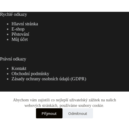
Rychlé odkazy
Hlavní stránka
E-shop
Pěstování
Můj účet
Právní odkazy
Kontakt
Obchodní podmínky
Zásady ochrany osobních údajů (GDPR)
Abychom vám zajistili co nejlepší uživatelský zážitek na našich
Adresa:
webových stránkách, používáme soubory cookie.
Kaktusy - Ryšavý (zadní vchod) Bezručova,
684 01 Slavkov u Brna
Příjmout
Odmítnout
E-mail:
rysavy-kaktusy@volny.cz