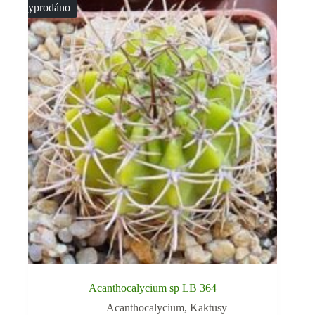
Vyprodáno
Acanthocalycium sp LB 364
Acanthocalycium
,
Kaktusy