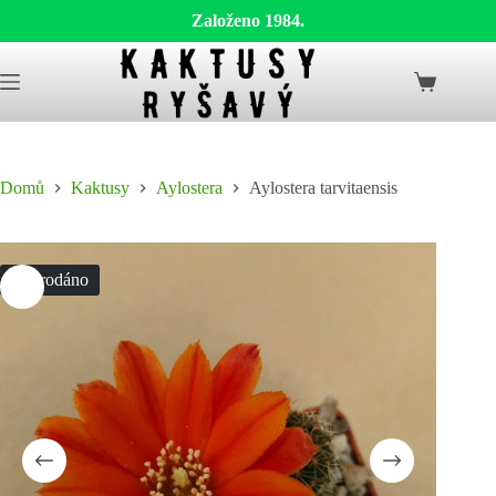
Založeno 1984.
Skip
to
Shopping
content
cart
Domů
Kaktusy
Aylostera
Aylostera tarvitaensis
Vyprodáno