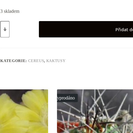
3 skladem
Cereus
sp
Přidat d
Tenerife
množství
KATEGORIE:
CEREUS
,
KAKTUSY
Vyprodáno