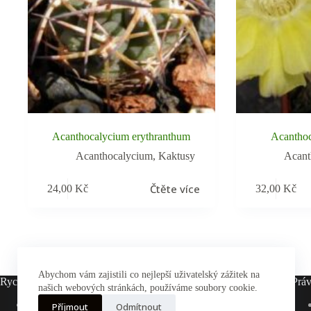
Acanthocalycium erythranthum
Acantho
Acanthocalycium
,
Kaktusy
Acant
Čtěte více
24,00
Kč
32,00
Kč
Abychom vám zajistili co nejlepší uživatelský zážitek na
Rychlé odkazy
Práv
našich webových stránkách, používáme soubory cookie.
Hlavní stránka
Příjmout
Odmítnout