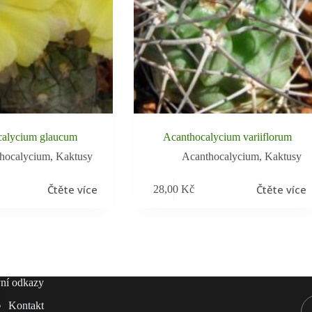
calycium glaucum
Acanthocalycium variiflorum
hocalycium
,
Kaktusy
Acanthocalycium
,
Kaktusy
Čtěte více
Čtěte více
28,00
Kč
ní odkazy
Kontakt