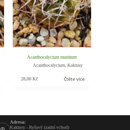
Acanthocalycium munitum
Acanthocalycium
,
Kaktusy
Čtěte více
28,00
Kč
Adresa:
Kaktusy - Ryšavý (zadní vchod)