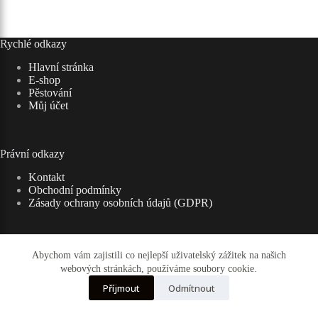
Rychlé odkazy
Hlavní stránka
E-shop
Pěstování
Můj účet
Právní odkazy
Kontakt
Obchodní podmínky
Zásady ochrany osobních údajů (GDPR)
Abychom vám zajistili co nejlepší uživatelský zážitek na našich
Adresa:
webových stránkách, používáme soubory cookie.
Kaktusy - Ryšavý (zadní vchod) Bezručova,
☰ Kategorie
684 01 Slavkov u Brna
Příjmout
Odmítnout
E-mail:
rysavy-kaktusy@volny.cz