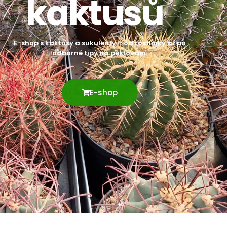
kaktusů
E-shop s kaktusy a sukulenty – od rostlinky až po
odborné tipy na pěstování.
E-shop