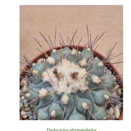
Thelocactus phymatothelos