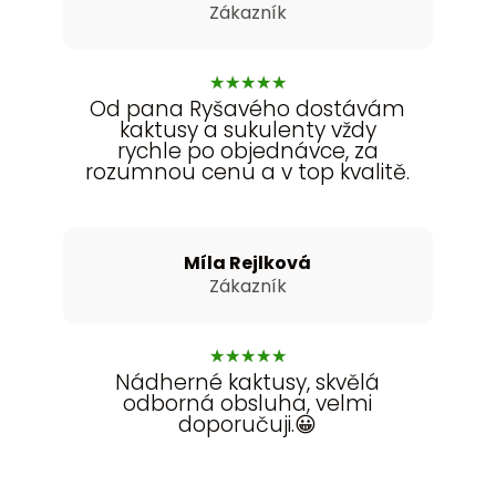
Zákazník
★
★
★
★
★
Od pana Ryšavého dostávám
kaktusy a sukulenty vždy
rychle po objednávce, za
rozumnou cenu a v top kvalitě.
Míla Rejlková
Zákazník
★
★
★
★
★
Nádherné kaktusy, skvělá
odborná obsluha, velmi
doporučuji.😀