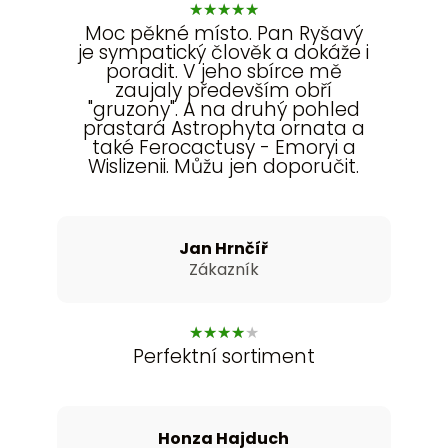
★
★
★
★
★
Moc pěkné místo. Pan Ryšavý
je sympatický člověk a dokáže i
poradit. V jeho sbírce mě
zaujaly především obří
"gruzony". A na druhý pohled
prastará Astrophyta ornata a
také Ferocactusy - Emoryi a
Wislizenii. Můžu jen doporučit.
Jan Hrnčíř
Zákazník
★
★
★
★
★
Perfektní sortiment
Honza Hajduch