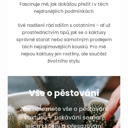
Fascinuje mě, jak dokážou přežít i v těch
nejdrsnějších podmínkách.
Své nadšení rád sdílím s ostatními – ať už
prostřednictvím tipů, jak se o kaktusy
správně starat nebo samotným prodejem
těch nejzajímavějších kousků. Pro mě
nejsou kaktusy jen rostliny, ale součást
životního stylu.
Vše o pěstování
Zde naleznete vše o pěstování
kaktusů – získávání semen,
jejich klíčení a přesazování