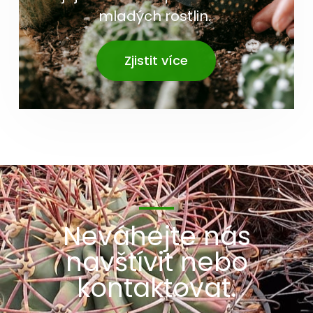
mladých rostlin.
Zjistit více
Neváhejte nás
navštívit nebo
kontaktovat.