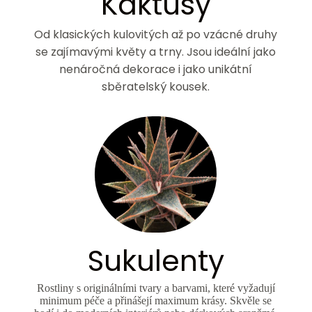
Kaktusy
Od klasických kulovitých až po vzácné druhy
se zajímavými květy a trny. Jsou ideální jako
nenáročná dekorace i jako unikátní
sběratelský kousek.
Sukulenty
Rostliny s originálními tvary a barvami, které vyžadují
minimum péče a přinášejí maximum krásy. Skvěle se