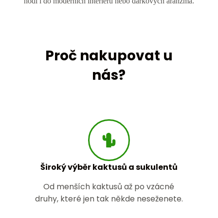
hodí i do moderních interiérů nebo dárkových aranžmá.
Proč nakupovat u
nás?
Široký výběr kaktusů a sukulentů
Od menších kaktusů až po vzácné
druhy, které jen tak někde neseženete.