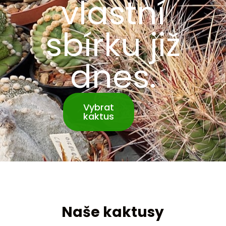
vlastní
sbírku již
dnes.
Vybrat
kaktus
Naše kaktusy