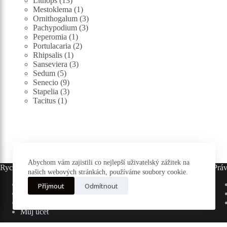
Lithops
13
produktů
1
Mestoklema
1
produkt
3
Ornithogalum
3
3
produkty
Pachypodium
3
1
produkty
Peperomia
1
produkt
2
Portulacaria
2
1
produkty
Rhipsalis
1
produkt
3
Sanseviera
3
5
produkty
Sedum
5
produktů
9
Senecio
9
produktů
3
Stapelia
3
1
produkty
Tacitus
1
produkt
Abychom vám zajistili co nejlepší uživatelský zážitek na
Rychlé odkazy
Práv
našich webových stránkách, používáme soubory cookie.
Hlavní stránka
Příjmout
Odmítnout
E-shop
Pěstování
Můj účet