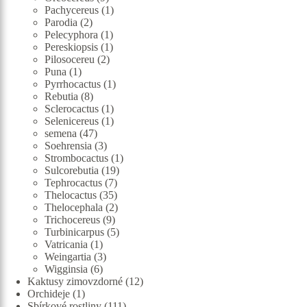
produktů
1
Pachycereus
1
2
produkt
Parodia
2
produkty
1
Pelecyphora
1
produkt
1
Pereskiopsis
1
2
produkt
Pilosocereu
2
1
produkty
Puna
1
produkt
1
Pyrrhocactus
1
8
produkt
Rebutia
8
produktů
1
Sclerocactus
1
produkt
1
Selenicereus
1
47
produkt
semena
47
produktů
3
Soehrensia
3
produkty
1
Strombocactus
1
19
produkt
Sulcorebutia
19
7
produktů
Tephrocactus
7
produktů
35
Thelocactus
35
produktů
2
Thelocephala
2
9
produkty
Trichocereus
9
produktů
5
Turbinicarpus
5
1
produktů
Vatricania
1
produkt
3
Weingartia
3
6
produkty
Wigginsia
6
produktů
12
Kaktusy zimovzdorné
12
1
produktů
Orchideje
1
produkt
111
Sbírkové rostliny
111