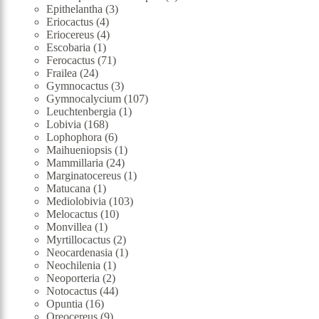
3
produkt
Epithelantha
3
4
produkty
Eriocactus
4
produkty
4
Eriocereus
4
1
produkty
Escobaria
1
produkt
71
Ferocactus
71
24
produktů
Frailea
24
produktů
3
Gymnocactus
3
produkty
107
Gymnocalycium
107
1
produktů
Leuchtenbergia
1
168
produkt
Lobivia
168
produktů
6
Lophophora
6
produktů
1
Maihueniopsis
1
24
produkt
Mammillaria
24
produktů
1
Marginatocereus
1
1
produkt
Matucana
1
produkt
103
Mediolobivia
103
10
produktů
Melocactus
10
1
produktů
Monvillea
1
produkt
2
Myrtillocactus
2
produkty
1
Neocardenasia
1
1
produkt
Neochilenia
1
2
produkt
Neoporteria
2
produkty
44
Notocactus
44
16
produktů
Opuntia
16
produktů
9
Oreocereus
9