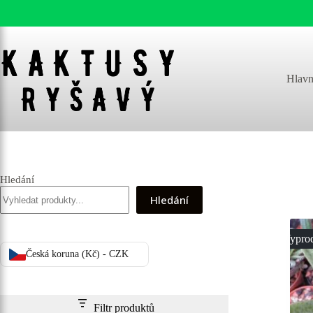
Skip
to
content
Hlavn
Hledání
Hledání
Vypro
Česká koruna (Kč) - CZK
Filtr produktů