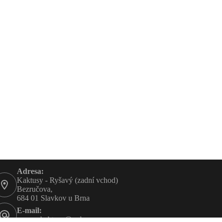
Adresa:
Kaktusy - Ryšavý (zadní vchod)
Bezručova,
684 01 Slavkov u Brna
E-mail:
rysavy-kaktusy@volny.cz