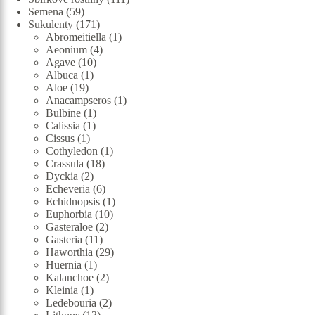
59
produktů
Semena
59
produktů
171
Sukulenty
171
produktů
1
Abromeitiella
1
4
produkt
Aeonium
4
10
produkty
Agave
10
1
produktů
Albuca
1
19
produkt
Aloe
19
produktů
1
Anacampseros
1
1
produkt
Bulbine
1
1
produkt
Calissia
1
1
produkt
Cissus
1
produkt
1
Cothyledon
1
18
produkt
Crassula
18
2
produktů
Dyckia
2
produkty
6
Echeveria
6
produktů
1
Echidnopsis
1
10
produkt
Euphorbia
10
2
produktů
Gasteraloe
2
11
produkty
Gasteria
11
produktů
29
Haworthia
29
1
produktů
Huernia
1
produkt
2
Kalanchoe
2
1
produkty
Kleinia
1
produkt
2
Ledebouria
2
13
produkty