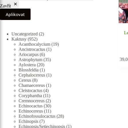
Zavřít
Aplikovat
Le
2
Uncategorized
2
952
produkty
Kaktusy
952
produktů
19
Acanthocalycium
19
1
produktů
Ancistrocactus
1
6
produkt
Ariocarpus
6
39,
produktů
35
Astrophytum
35
20
produktů
Aylostera
20
produktů
1
Blossfeldia
1
produkt
1
Cephalocereus
1
8
produkt
Cereus
8
produktů
1
Chamaecereus
1
4
produkt
Cleistocactus
4
produkty
11
Coryphantha
11
produktů
2
Cremnocereus
2
produkty
30
Echinocactus
30
produktů
11
Echinocereus
11
produktů
28
Echinofossulocactus
28
7
produktů
Echinopsis
7
produktů
1
Echinopsis/Setiechinopsis
1