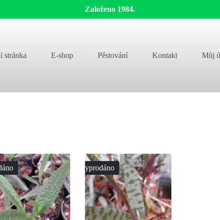
Založeno 1984.
í stránka
E-shop
Pěstování
Kontakt
Můj ú
dáno
Vyprodáno