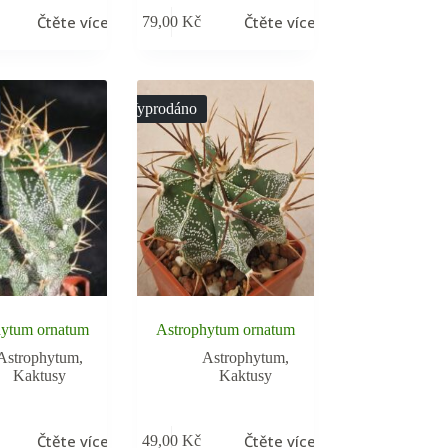
Čtěte více
Čtěte více
79,00
Kč
Vyprodáno
hytum ornatum
Astrophytum ornatum
Astrophytum
,
Astrophytum
,
Kaktusy
Kaktusy
Čtěte více
Čtěte více
49,00
Kč