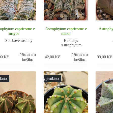
rophytum capricorne v
Astrophytum capricorne v
Astroph
mayor
minor
Sbírkové rostliny
Kaktusy
,
Astrophytum
Přidat do
Přidat do
00
Kč
42,00
Kč
99,00
Kč
košíku
košíku
dáno
Vyprodáno