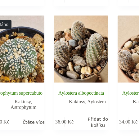
dáno
rophytum supercabuto
Aylostera albopectinata
Ayloster
Kaktusy
,
Kaktusy
,
Aylostera
Ka
Astrophytum
Přidat do
Čtěte více
00
Kč
36,00
Kč
34,00
Kč
košíku