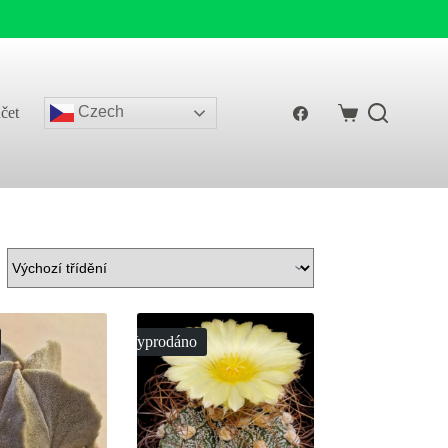
Czech
čet
Shopping
cart
Vyprodáno