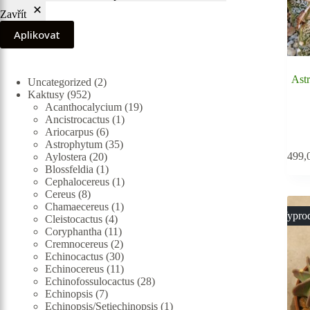
Zavřít
Aplikovat
Ast
2
Uncategorized
2
952
produkty
Kaktusy
952
produktů
19
Acanthocalycium
19
1
produktů
Ancistrocactus
1
6
produkt
Ariocarpus
6
produktů
35
Astrophytum
35
499,
20
produktů
Aylostera
20
produktů
1
Blossfeldia
1
produkt
1
Cephalocereus
1
8
produkt
Cereus
8
produktů
1
Chamaecereus
1
Vypro
4
produkt
Cleistocactus
4
produkty
11
Coryphantha
11
produktů
2
Cremnocereus
2
produkty
30
Echinocactus
30
produktů
11
Echinocereus
11
produktů
28
Echinofossulocactus
28
7
produktů
Echinopsis
7
produktů
1
Echinopsis/Setiechinopsis
1