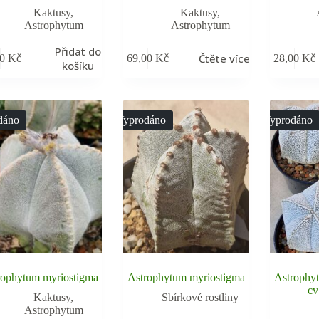
Kaktusy
,
Kaktusy
,
Astrophytum
Astrophytum
Přidat do
Čtěte více
00
Kč
69,00
Kč
28,00
Kč
košíku
dáno
Vyprodáno
Vyprodáno
rophytum myriostigma
Astrophytum myriostigma
Astrophy
cv
Kaktusy
,
Sbírkové rostliny
Astrophytum