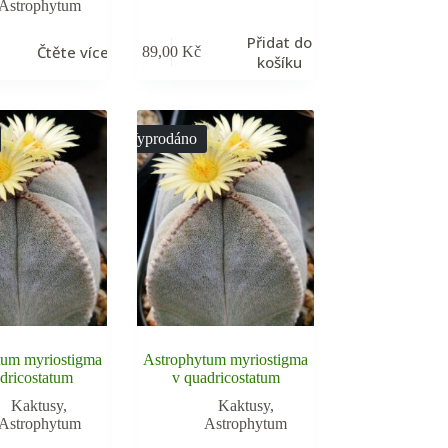
Astrophytum
Přidat do
Čtěte více
89,00
Kč
košíku
Vyprodáno
tum myriostigma
Astrophytum myriostigma
dricostatum
v quadricostatum
Kaktusy
,
Kaktusy
,
Astrophytum
Astrophytum