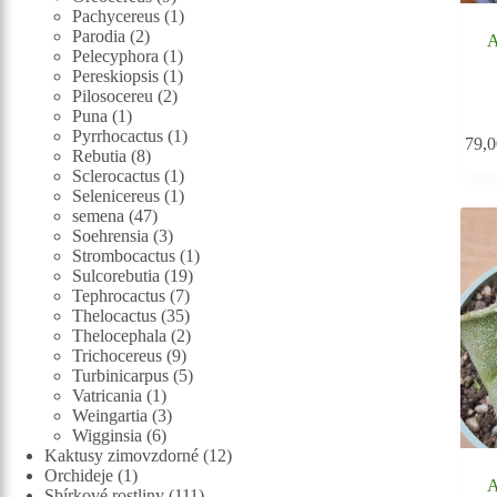
produktů
1
Pachycereus
1
2
produkt
Parodia
2
A
produkty
1
Pelecyphora
1
produkt
1
Pereskiopsis
1
2
produkt
Pilosocereu
2
1
produkty
Puna
1
produkt
1
Pyrrhocactus
1
79,
8
produkt
Rebutia
8
produktů
1
Sclerocactus
1
produkt
1
Selenicereus
1
47
produkt
semena
47
produktů
3
Soehrensia
3
produkty
1
Strombocactus
1
19
produkt
Sulcorebutia
19
7
produktů
Tephrocactus
7
produktů
35
Thelocactus
35
produktů
2
Thelocephala
2
9
produkty
Trichocereus
9
produktů
5
Turbinicarpus
5
1
produktů
Vatricania
1
produkt
3
Weingartia
3
6
produkty
Wigginsia
6
produktů
12
Kaktusy zimovzdorné
12
1
produktů
Orchideje
1
A
produkt
111
Sbírkové rostliny
111