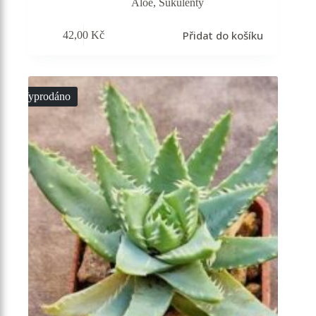
Aloe
,
Sukulenty
Přidat do košíku
42,00
Kč
Vyprodáno