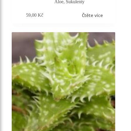
Aloe
,
Sukulenty
Čtěte více
59,00
Kč