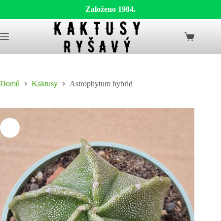
Založeno 1984.
Skip
to
Shopping
content
cart
Domů
Kaktusy
Astrophytum hybrid