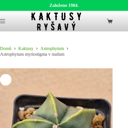
Založeno 1984.
Skip
to
Shopping
content
cart
Domů
Kaktusy
Astrophytum
Astrophytum myriostigma v nudum