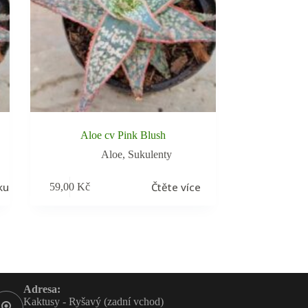
Aloe cv Pink Blush
Aloe
,
Sukulenty
ku
Čtěte více
59,00
Kč
Adresa:
Kaktusy - Ryšavý (zadní vchod)