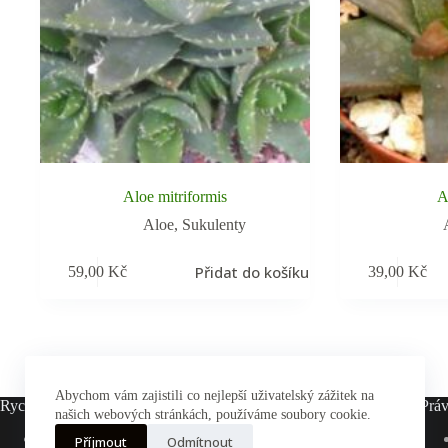
Aloe mitriformis
A
Aloe
,
Sukulenty
Přidat do košíku
59,00
Kč
39,00
Kč
Abychom vám zajistili co nejlepší uživatelský zážitek na
Rychlé odkazy
Práv
našich webových stránkách, používáme soubory cookie.
Hlavní stránka
Příjmout
Odmítnout