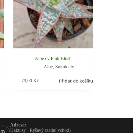
Aloe cv Pink Blush
Aloe
,
Sukulenty
Přidat do košíku
79,00
Kč
Adresa:
Kaktusy - Ryšavý (zadní vchod)