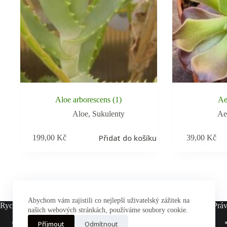
Aloe arborescens (1)
Ae
Aloe
,
Sukulenty
Ae
Přidat do košíku
199,00
Kč
39,00
Kč
Abychom vám zajistili co nejlepší uživatelský zážitek na
Rychlé odkazy
Práv
našich webových stránkách, používáme soubory cookie.
Hlavní stránka
Příjmout
Odmítnout