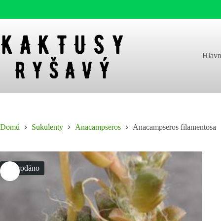
Skip
to
content
Hlavn
Domů
Sukulenty
Anacampseros
Anacampseros filamentosa
Vyprodáno