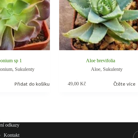
onium sp 1
Aloe brevifolia
onium
,
Sukulenty
Aloe
,
Sukulenty
Přidat do košíku
Čtěte více
49,00
Kč
ní odkazy
Kontakt