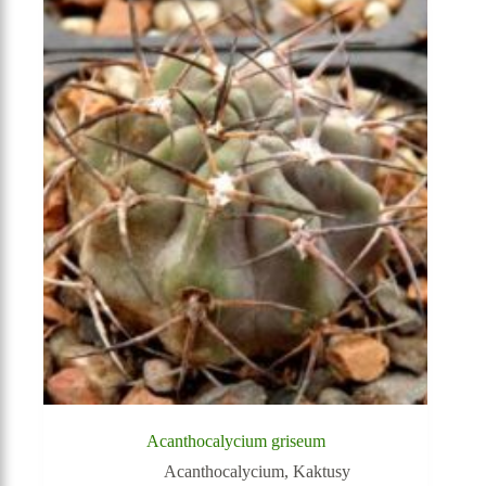
Acanthocalycium griseum
Acanthocalycium
,
Kaktusy