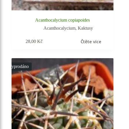
Acanthocalycium copiapoides
Acanthocalycium
,
Kaktusy
Čtěte více
28,00
Kč
Vyprodáno