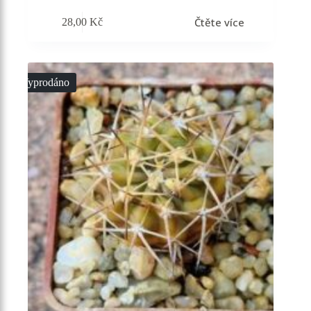
Čtěte více
28,00
Kč
Vyprodáno