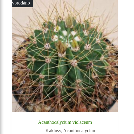
Vyprodáno
Acanthocalycium violaceum
Kaktusy
,
Acanthocalycium