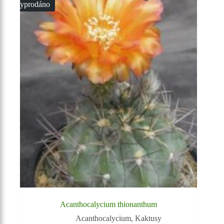
Vyprodáno
Acanthocalycium thionanthum
Acanthocalycium
,
Kaktusy