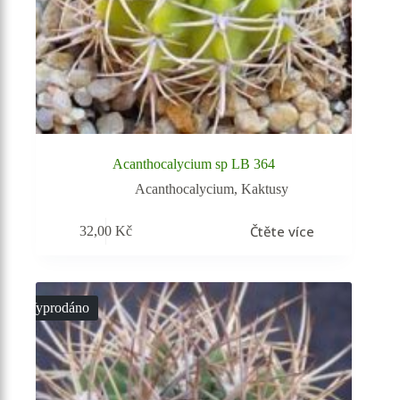
Acanthocalycium sp LB 364
Acanthocalycium
,
Kaktusy
Čtěte více
32,00
Kč
Vyprodáno