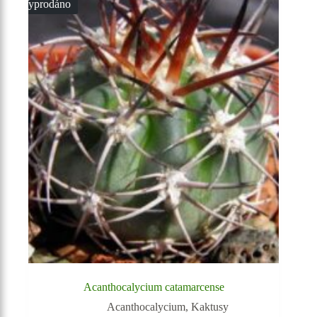
Vyprodáno
Acanthocalycium catamarcense
Acanthocalycium
,
Kaktusy