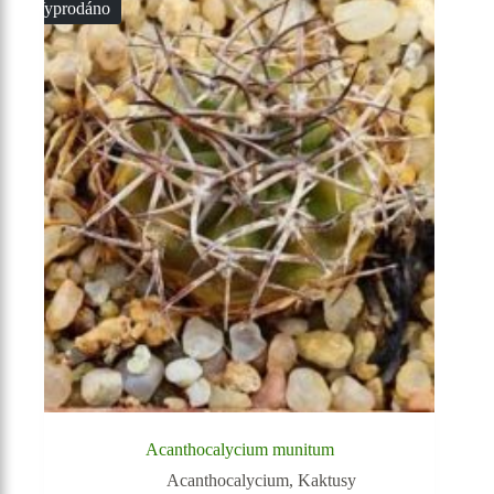
Vyprodáno
Acanthocalycium munitum
Acanthocalycium
,
Kaktusy