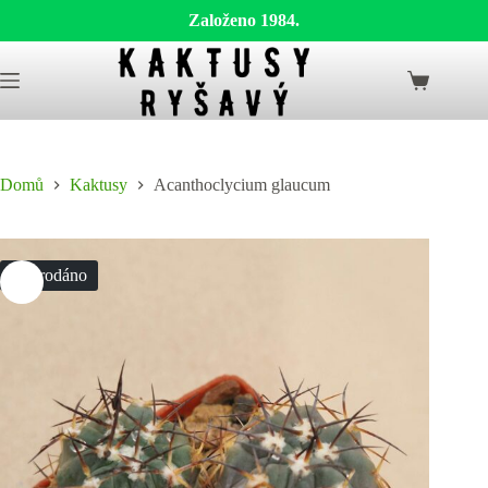
Založeno 1984.
Skip
to
Shopping
content
cart
Domů
Kaktusy
Acanthoclycium glaucum
Vyprodáno