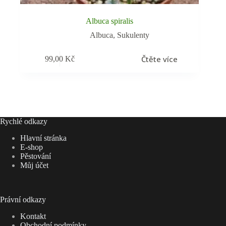
Albuca spiralis
Albuca
,
Sukulenty
Čtěte více
99,00
Kč
Rychlé odkazy
Hlavní stránka
E-shop
Pěstování
Můj účet
Právní odkazy
Kontakt
Obchodní podmínky