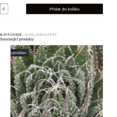
Aloe
Přidat do košíku
arborescens
množství
KATEGORIE:
ALOE
,
SUKULENTY
Související produkty
Vyprodáno