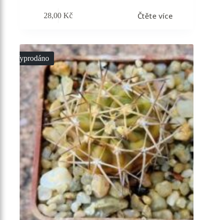
Čtěte více
28,00
Kč
Vyprodáno