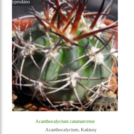
Vyprodáno
Acanthocalycium catamarcense
Acanthocalycium
,
Kaktusy