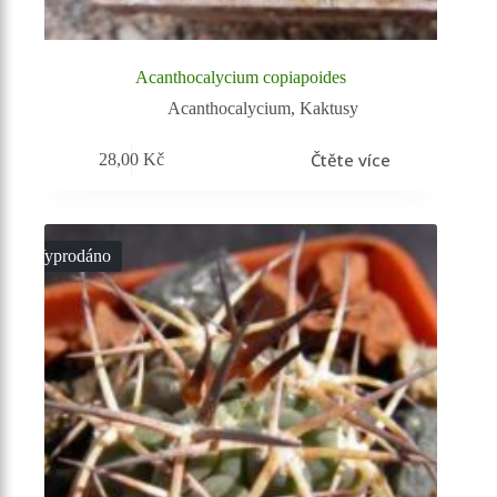
Acanthocalycium copiapoides
Acanthocalycium
,
Kaktusy
Čtěte více
28,00
Kč
Vyprodáno