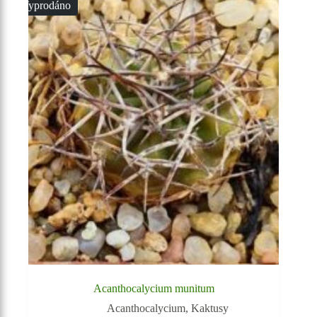
Vyprodáno
Acanthocalycium munitum
Acanthocalycium
,
Kaktusy