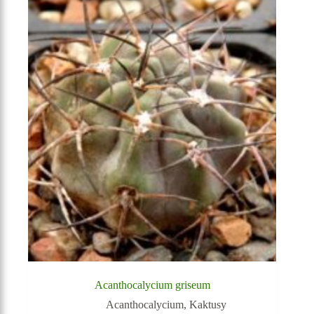
Acanthocalycium griseum
Acanthocalycium
,
Kaktusy