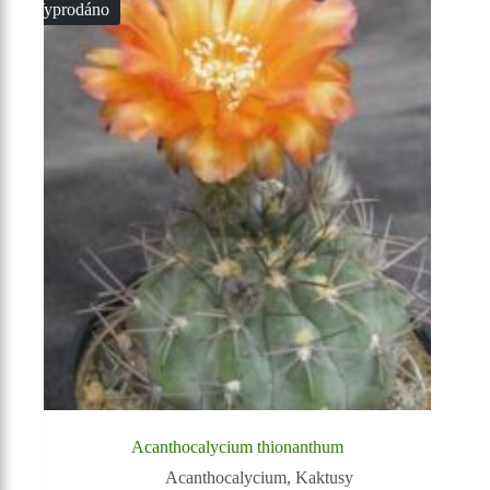
Vyprodáno
Acanthocalycium thionanthum
Acanthocalycium
,
Kaktusy