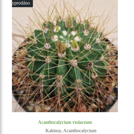
Vyprodáno
Acanthocalycium violaceum
Kaktusy
,
Acanthocalycium