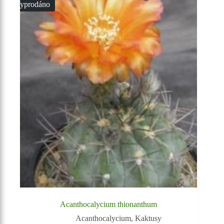
Vyprodáno
Acanthocalycium thionanthum
Acanthocalycium
,
Kaktusy