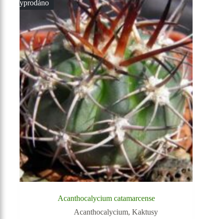
Vyprodáno
Acanthocalycium catamarcense
Acanthocalycium
,
Kaktusy