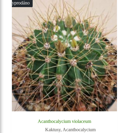
Vyprodáno
Acanthocalycium violaceum
Kaktusy
,
Acanthocalycium