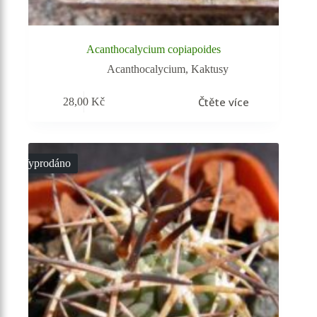
Acanthocalycium copiapoides
Acanthocalycium
,
Kaktusy
Čtěte více
28,00
Kč
Vyprodáno