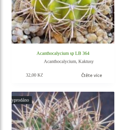
Acanthocalycium sp LB 364
Acanthocalycium
,
Kaktusy
Čtěte více
32,00
Kč
Vyprodáno