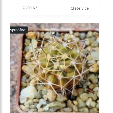
Čtěte více
28,00
Kč
Vyprodáno