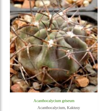
Acanthocalycium griseum
Acanthocalycium
,
Kaktusy