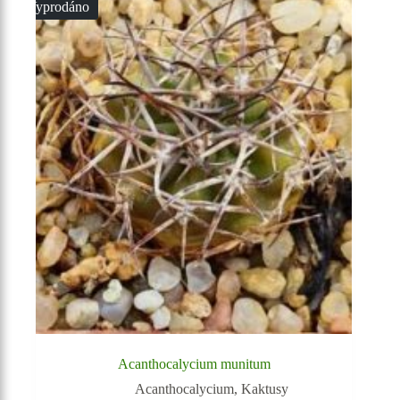
Vyprodáno
Acanthocalycium munitum
Acanthocalycium
,
Kaktusy