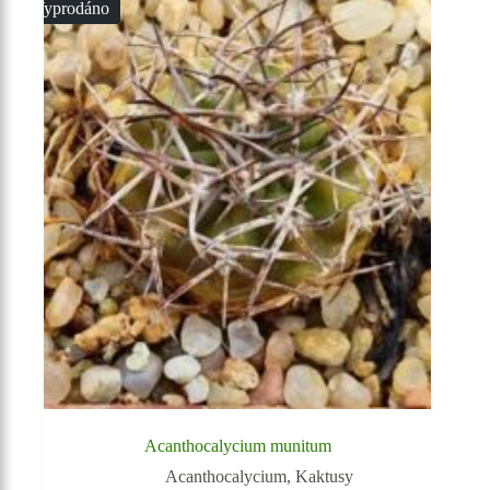
Vyprodáno
Acanthocalycium munitum
Acanthocalycium
,
Kaktusy