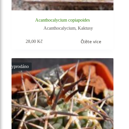
Acanthocalycium copiapoides
Acanthocalycium
,
Kaktusy
Čtěte více
28,00
Kč
Vyprodáno