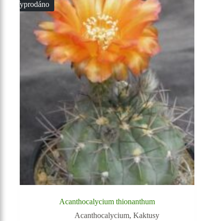
Vyprodáno
Acanthocalycium thionanthum
Acanthocalycium
,
Kaktusy