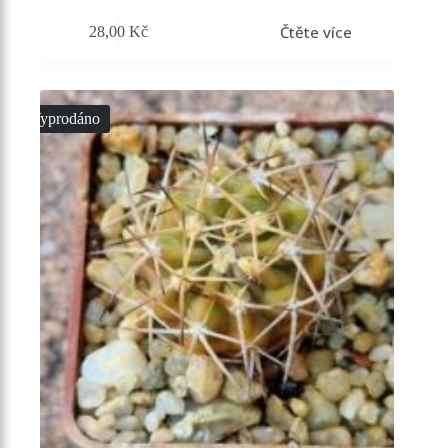
Čtěte více
28,00
Kč
Vyprodáno