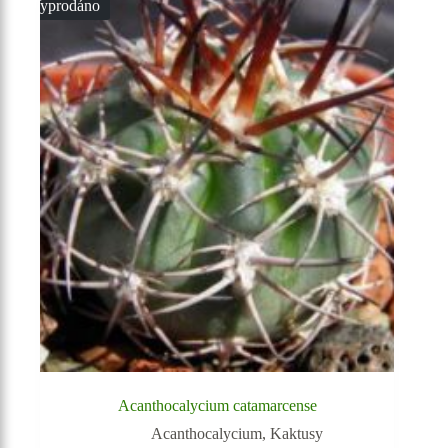
Vyprodáno
Acanthocalycium catamarcense
Acanthocalycium
,
Kaktusy