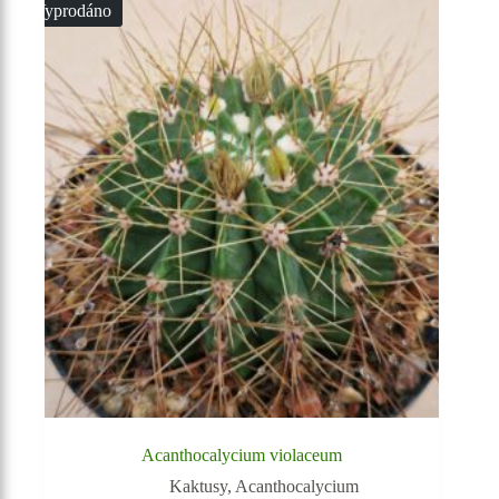
Vyprodáno
Acanthocalycium violaceum
Kaktusy
,
Acanthocalycium