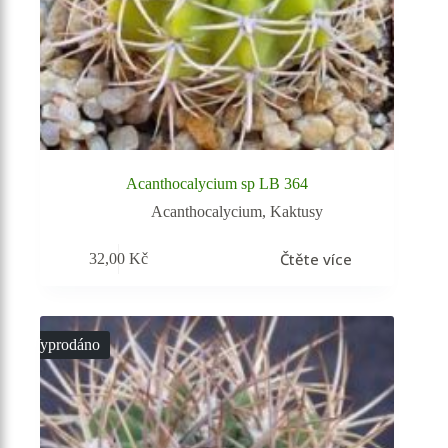
Acanthocalycium sp LB 364
Acanthocalycium
,
Kaktusy
Čtěte více
32,00
Kč
Vyprodáno