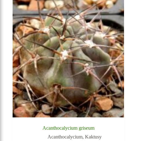
Acanthocalycium griseum
Acanthocalycium
,
Kaktusy