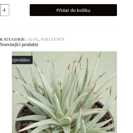
Aloe
Přidat do košíku
arborescens
(1)
množství
KATEGORIE:
ALOE
,
SUKULENTY
Související produkty
Vyprodáno