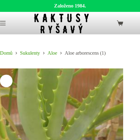
Založeno 1984.
Skip
to
Shopping
content
cart
Domů
Sukulenty
Aloe
Aloe arborescens (1)