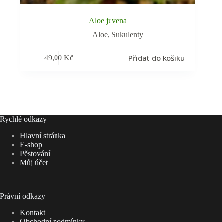
Aloe juvena
Aloe
,
Sukulenty
Přidat do košíku
49,00
Kč
Rychlé odkazy
Hlavní stránka
E-shop
Pěstování
Můj účet
Právní odkazy
Kontakt
Obchodní podmínky