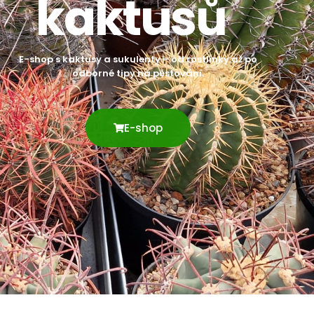
kaktusů
E-shop s kaktusy a sukulenty – od rostlinky až po
odborné tipy na pěstování.
E-shop