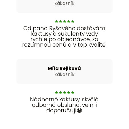
Zákazník
★
★
★
★
★
Od pana Ryšavého dostávám
kaktusy a sukulenty vždy
rychle po objednávce, za
rozumnou cenu a v top kvalitě.
Míla Rejlková
Zákazník
★
★
★
★
★
Nádherné kaktusy, skvělá
odborná obsluha, velmi
doporučuji.😀