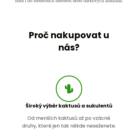
hodí i do moderních interiérů nebo dárkových aranžmá.
Proč nakupovat u
nás?
Široký výběr kaktusů a sukulentů
Od menších kaktusů až po vzácné
druhy, které jen tak někde neseženete.