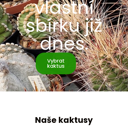
vlastní
sbírku již
dnes.
Vybrat
kaktus
Naše kaktusy