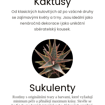
Kaktusy
Od klasických kulovitých až po vzácné druhy
se zajímavými květy a trny. Jsou ideální jako
nenáročná dekorace i jako unikátní
sběratelský kousek.
Sukulenty
Rostliny s originálními tvary a barvami, které vyžadují
minimum péče a přinášejí maximum krásy. Skvěle se