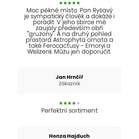
★
★
★
★
★
Moc pěkné místo. Pan Ryšavý
je sympatický člověk a dokáže i
poradit. V jeho sbírce mě
zaujaly především obří
"gruzony". A na druhý pohled
prastará Astrophyta ornata a
také Ferocactusy - Emoryi a
Wislizenii. Můžu jen doporučit.
Jan Hrnčíř
Zákazník
★
★
★
★
★
Perfektní sortiment
Honza Hajduch