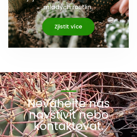
mladých rostlin.
Zjistit více
Neváhejte nás
navštívit nebo
kontaktovat.