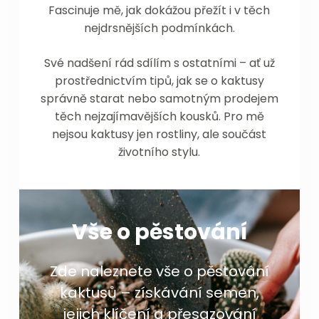
Fascinuje mě, jak dokážou přežít i v těch
nejdrsnějších podmínkách.
Své nadšení rád sdílím s ostatními – ať už
prostřednictvím tipů, jak se o kaktusy
správně starat nebo samotným prodejem
těch nejzajímavějších kousků. Pro mě
nejsou kaktusy jen rostliny, ale součást
životního stylu.
Vše o pěstování
Zde naleznete vše o pěstování
kaktusů – získávání semen,
jejich klíčení a přesazování