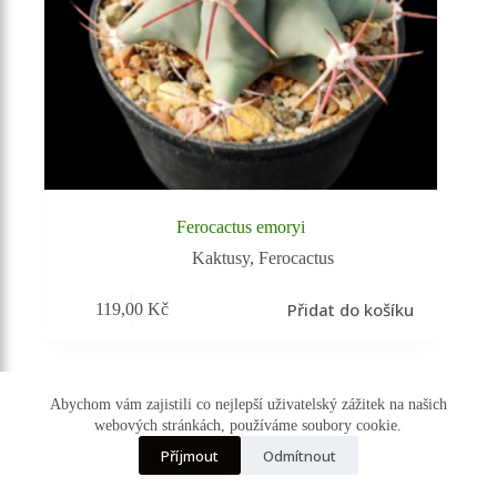
Ferocactus emoryi
Kaktusy
,
Ferocactus
Přidat do košíku
119,00
Kč
Vyprodáno
Abychom vám zajistili co nejlepší uživatelský zážitek na našich
webových stránkách, používáme soubory cookie.
☰ Kategorie
Příjmout
Odmítnout