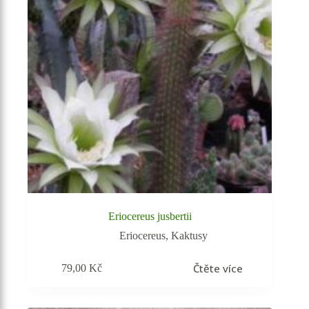
Eriocereus jusbertii
Eriocereus
,
Kaktusy
Čtěte více
79,00
Kč