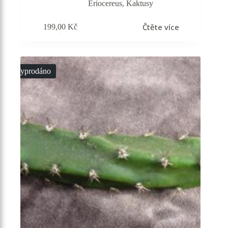
Eriocereus
,
Kaktusy
Čtěte více
199,00
Kč
Vyprodáno