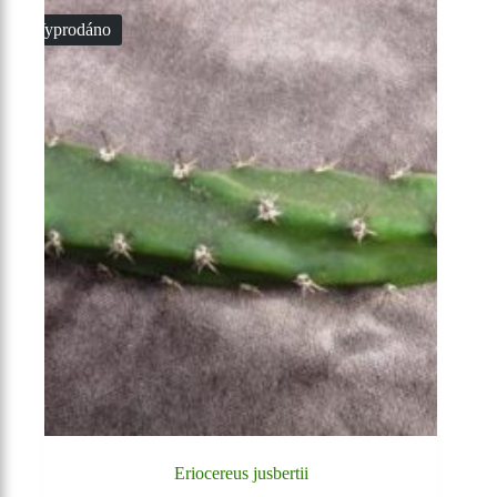
Vyprodáno
Eriocereus jusbertii