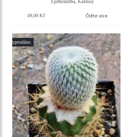
Epithelantha
,
Kaktusy
Čtěte více
49,00
Kč
Vyprodáno