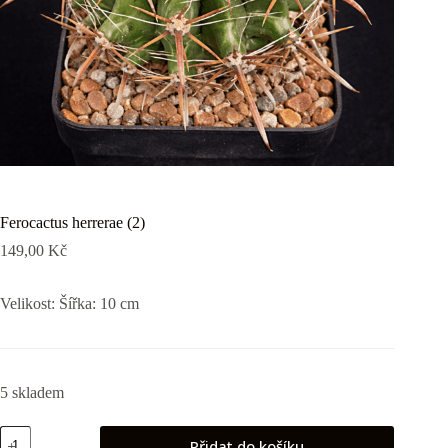
Ferocactus herrerae (2)
149,00
Kč
Velikost: Šířka: 10 cm
5 skladem
Ferocactus
Přidat do košíku