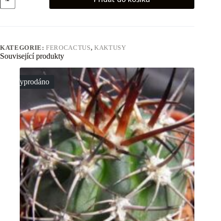
herrerae
(2)
množství
KATEGORIE:
FEROCACTUS
,
KAKTUSY
Související produkty
Vyprodáno