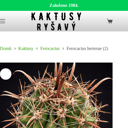
Založeno 1984.
Skip
to
Shopping
content
cart
Domů
Kaktusy
Ferocactus
Ferocactus herrerae (2)