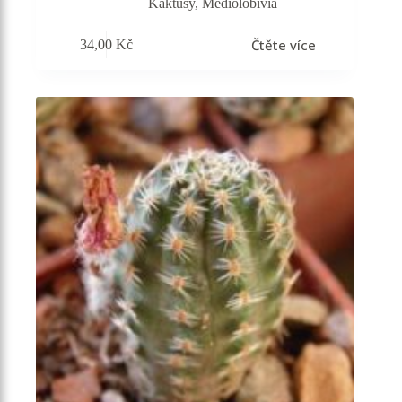
Kaktusy
,
Mediolobivia
Čtěte více
34,00
Kč