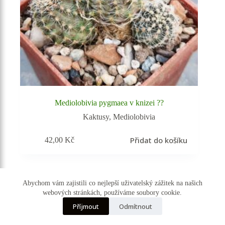
Mediolobivia pygmaea v knizei ??
Kaktusy
,
Mediolobivia
Přidat do košíku
42,00
Kč
Vyprodáno
Abychom vám zajistili co nejlepší uživatelský zážitek na našich
webových stránkách, používáme soubory cookie.
☰ Kategorie
Příjmout
Odmítnout