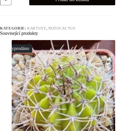
concinnus
množství
KATEGORIE:
KAKTUSY
,
NOTOCACTUS
Související produkty
Vyprodáno