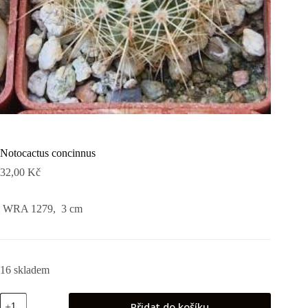
Notocactus concinnus
32,00
Kč
WRA 1279, 3 cm
16 skladem
Notocactus
Přidat do košíku