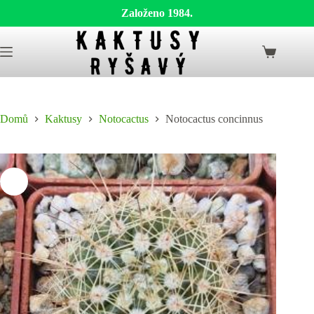
Založeno 1984.
Skip
to
Shopping
content
cart
Domů
Kaktusy
Notocactus
Notocactus concinnus