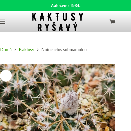
Založeno 1984.
Skip
to
Shopping
content
cart
Domů
Kaktusy
Notocactus submamulosus