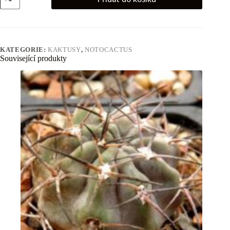
submamulosus
množství
KATEGORIE:
KAKTUSY
,
NOTOCACTUS
Související produkty