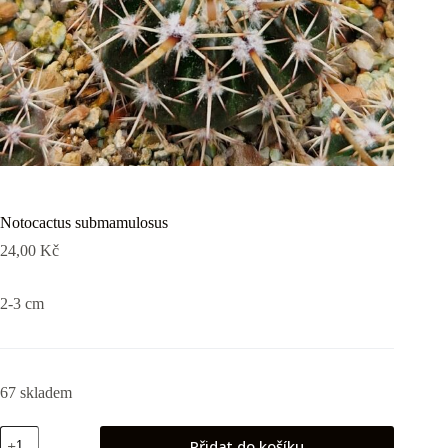
Notocactus submamulosus
24,00
Kč
2-3 cm
67 skladem
Notocactus
Přidat do košíku