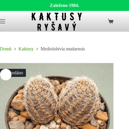
Založeno 1984.
Skip
to
Shopping
content
cart
Domů
Kaktusy
Mediolobivia mudaensis
Vyprodáno