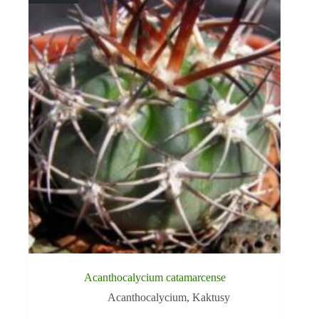
Acanthocalycium catamarcense
Acanthocalycium
,
Kaktusy