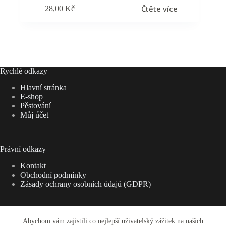
Čtěte více
28,00
Kč
Rychlé odkazy
Hlavní stránka
E-shop
Pěstování
Můj účet
Právní odkazy
Kontakt
Obchodní podmínky
Zásady ochrany osobních údajů (GDPR)
Abychom vám zajistili co nejlepší uživatelský zážitek na našich
Adresa: