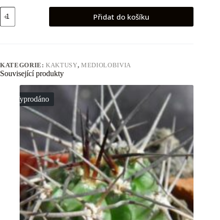
Mediolobivia
Přidat do košíku
einsteinii
množství
KATEGORIE:
KAKTUSY
,
MEDIOLOBIVIA
Související produkty
Vyprodáno