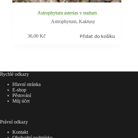
Astrophytum asterias v nudum
Astrophytum
,
Kaktusy
Přidat do košíku
36,00
Kč
Rychlé odkazy
Hlavní stránka
E-shop
Pěstování
Můj účet
Právní odkazy
Kontakt
Obchodní podmínky