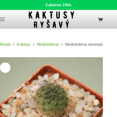
Založeno 1984.
Skip
to
Shopping
content
cart
Domů
Kaktusy
Mediolobivia
Mediolobivia einsteinii