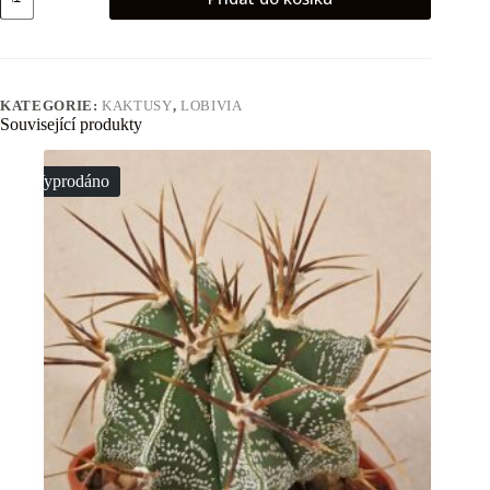
pugionacantha
v
Salo
množství
KATEGORIE:
KAKTUSY
,
LOBIVIA
Související produkty
Vyprodáno