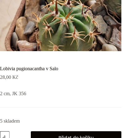
Lobivia pugionacantha v Salo
28,00
Kč
2 cm, JK 356
5 skladem
Lobivia
Přidat do košíku