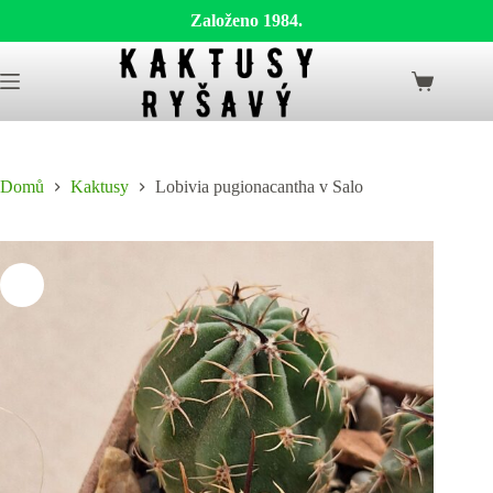
Založeno 1984.
Skip
to
Shopping
content
cart
Domů
Kaktusy
Lobivia pugionacantha v Salo