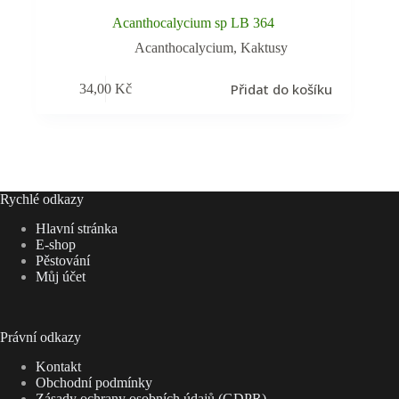
Acanthocalycium sp LB 364
Acanthocalycium
,
Kaktusy
Přidat do košíku
34,00
Kč
Rychlé odkazy
Hlavní stránka
E-shop
Pěstování
Můj účet
Právní odkazy
Kontakt
Obchodní podmínky
Zásady ochrany osobních údajů (GDPR)