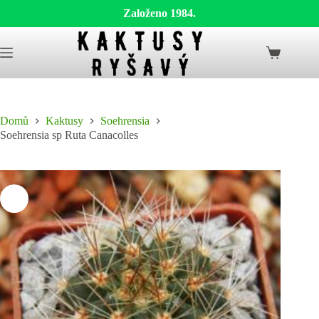
Založeno 1984.
Skip
to
Shopping
content
cart
Domů
Kaktusy
Soehrensia
Soehrensia sp Ruta Canacolles