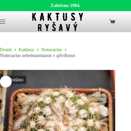
Založeno 1984.
Skip
to
Shopping
content
cart
Domů
Kaktusy
Notocactus
Notocactus uebelmannianus v gilviflorus
Vyprodáno