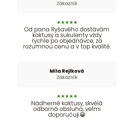
Zákazník
★
★
★
★
★
Od pana Ryšavého dostávám
kaktusy a sukulenty vždy
rychle po objednávce, za
rozumnou cenu a v top kvalitě.
Míla Rejlková
Zákazník
★
★
★
★
★
Nádherné kaktusy, skvělá
odborná obsluha, velmi
doporučuji.😀