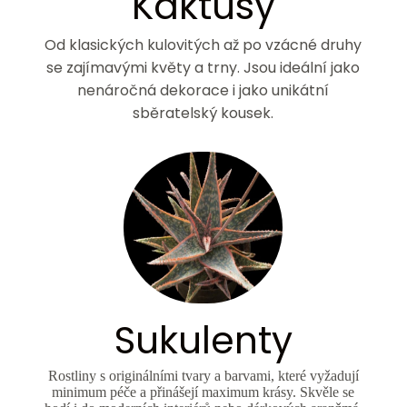
Kaktusy
Od klasických kulovitých až po vzácné druhy
se zajímavými květy a trny. Jsou ideální jako
nenáročná dekorace i jako unikátní
sběratelský kousek.
Sukulenty
Rostliny s originálními tvary a barvami, které vyžadují
minimum péče a přinášejí maximum krásy. Skvěle se