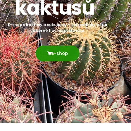
kaktusů
E-shop s kaktusy a sukulenty – od rostlinky až po
odborné tipy na pěstování.
E-shop