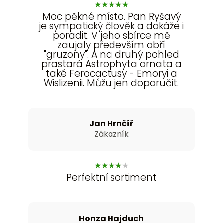
★
★
★
★
★
Moc pěkné místo. Pan Ryšavý
je sympatický člověk a dokáže i
poradit. V jeho sbírce mě
zaujaly především obří
"gruzony". A na druhý pohled
prastará Astrophyta ornata a
také Ferocactusy - Emoryi a
Wislizenii. Můžu jen doporučit.
Jan Hrnčíř
Zákazník
★
★
★
★
★
Perfektní sortiment
Honza Hajduch