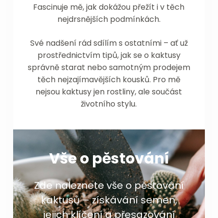
Fascinuje mě, jak dokážou přežít i v těch
nejdrsnějších podmínkách.
Své nadšení rád sdílím s ostatními – ať už
prostřednictvím tipů, jak se o kaktusy
správně starat nebo samotným prodejem
těch nejzajímavějších kousků. Pro mě
nejsou kaktusy jen rostliny, ale součást
životního stylu.
Vše o pěstování
Zde naleznete vše o pěstování
kaktusů – získávání semen,
jejich klíčení a přesazování