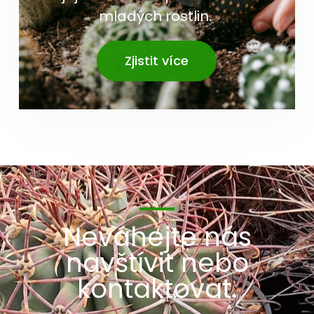
mladých rostlin.
Zjistit více
Neváhejte nás
navštívit nebo
kontaktovat.