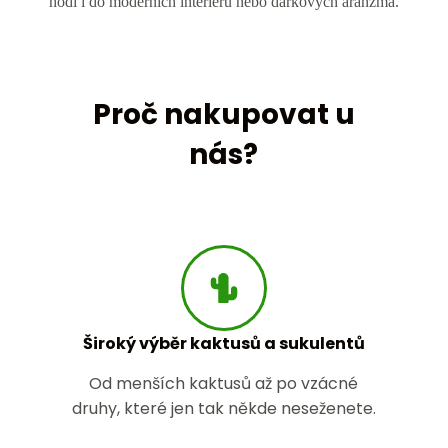
hodí i do moderních interiérů nebo dárkových aranžmá.
Proč nakupovat u
nás?
Široký výběr kaktusů a sukulentů
Od menších kaktusů až po vzácné
druhy, které jen tak někde neseženete.