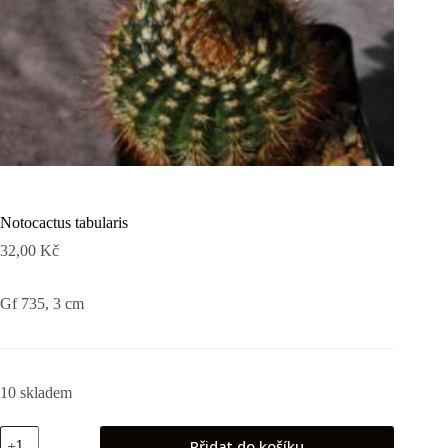
Notocactus tabularis
32,00
Kč
Gf 735, 3 cm
10 skladem
Notocactus
Přidat do košíku