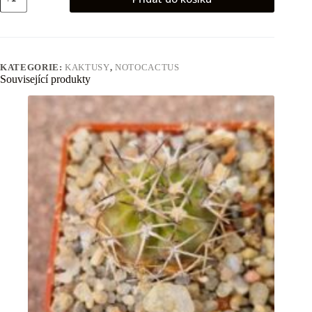
tabularis
množství
KATEGORIE:
KAKTUSY
,
NOTOCACTUS
Související produkty