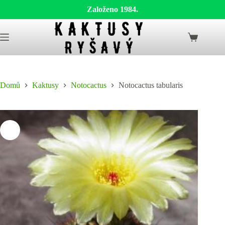
Založeno 1984.
Skip
to
Shopping
content
cart
Domů
Kaktusy
Notocactus
Notocactus tabularis