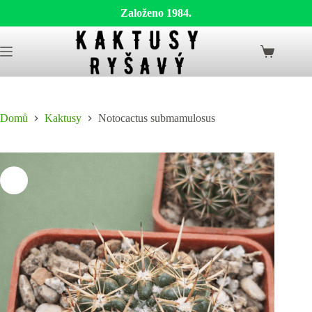
Založeno 1984.
Skip
to
Shopping
content
cart
Domů
Kaktusy
Notocactus submamulosus