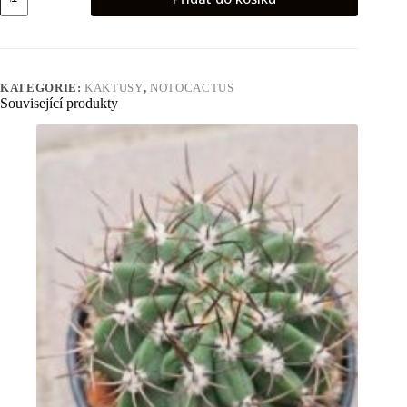
submamulosus
množství
KATEGORIE:
KAKTUSY
,
NOTOCACTUS
Související produkty