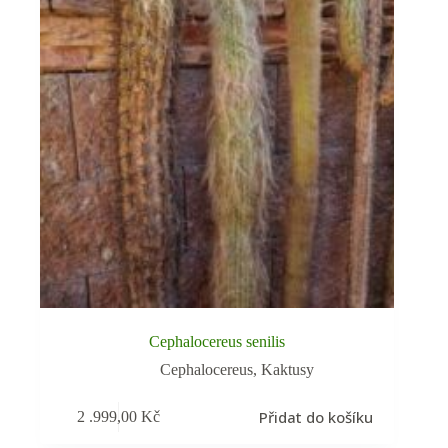
Cephalocereus senilis
Cephalocereus
,
Kaktusy
Přidat do košíku
2 .999,00
Kč