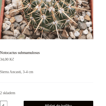
Notocactus submamulosus
34,00
Kč
Sierra Ancasti, 3-4 cm
2 skladem
Notocactus
Přidat do košíku