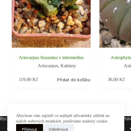
Ariocarpus fissuratus v intermedius
Astrophytu
Ariocarpus
,
Kaktusy
Ast
Přidat do košíku
119,00
Kč
36,00
Kč
Abychom vám zajistili co nejlepší uživatelský zážitek na
Rychlé odkazy
Práv
našich webových stránkách, používáme soubory cookie.
Hlavní stránka
Příjmout
Odmítnout