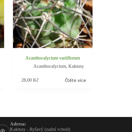
Acanthocalycium variiflorum
Acanthocalycium
,
Kaktusy
Čtěte více
28,00
Kč
Adresa:
Kaktusy - Ryšavý (zadní vchod)