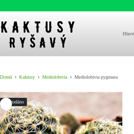
Skip
to
content
Hlavn
Domů
Kaktusy
Mediolobivia
Mediolobivia pygmaea
Vyprodáno