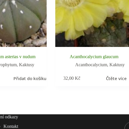
m asterias v nudum
Acanthocalycium glaucum
rophytum
,
Kaktusy
Acanthocalycium
,
Kaktusy
Přidat do košíku
Čtěte více
32,00
Kč
ní odkazy
Kontakt