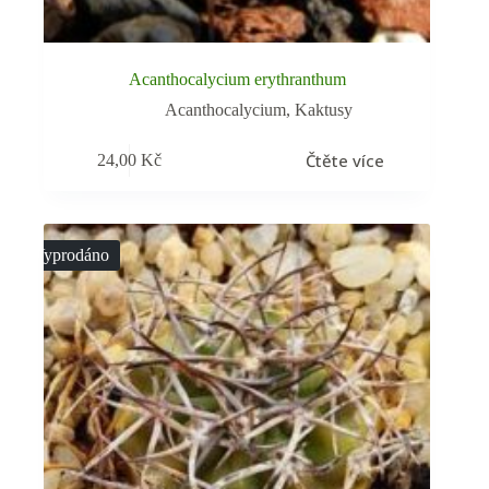
Acanthocalycium erythranthum
Acanthocalycium
,
Kaktusy
Čtěte více
24,00
Kč
Vyprodáno