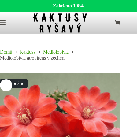
Založeno 1984.
Skip
to
Shopping
content
cart
Domů
Kaktusy
Mediolobivia
Mediolobivia atrovirens v zecheri
Vyprodáno