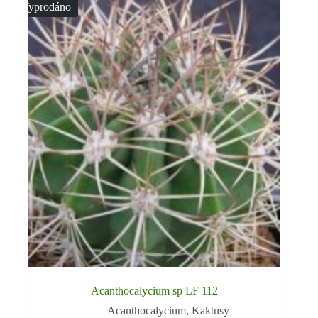
Vyprodáno
Acanthocalycium sp LF 112
Acanthocalycium
,
Kaktusy