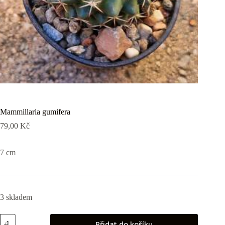
Mammillaria gumifera
79,00
Kč
7 cm
3 skladem
Mammillaria
Přidat do košíku