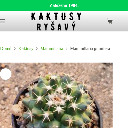
Založeno 1984.
Skip
to
Shopping
content
cart
Domů
Kaktusy
Mammillaria
Mammillaria gumifera