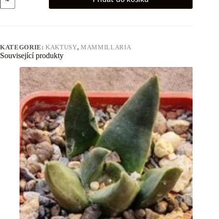
gumifera
množství
KATEGORIE:
KAKTUSY
,
MAMMILLARIA
Související produkty