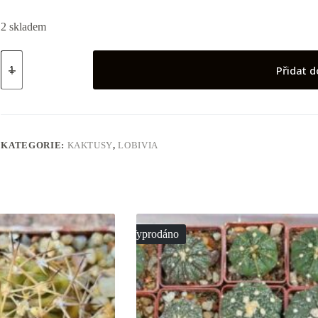
2 skladem
Lobivia
saltensis
Přidat d
množství
KATEGORIE:
KAKTUSY
,
LOBIVIA
Vyprodáno