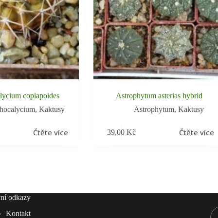
lycium copiapoides
Astrophytum asterias hybrid
hocalycium
,
Kaktusy
Astrophytum
,
Kaktusy
Čtěte více
Čtěte více
39,00
Kč
ní odkazy
Kontakt