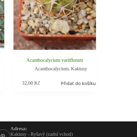
Acanthocalycium variiflorum
Acanthocalycium
,
Kaktusy
Přidat do košíku
32,00
Kč
Adresa:
Kaktusy - Ryšavý (zadní vchod)