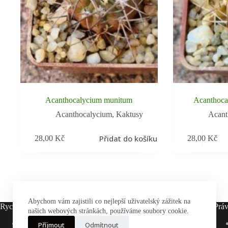
Acanthocalycium munitum
Acanthoca
Acanthocalycium
,
Kaktusy
Acant
Přidat do košíku
28,00
Kč
28,00
Kč
Abychom vám zajistili co nejlepší uživatelský zážitek na
Rychlé odkazy
Práv
našich webových stránkách, používáme soubory cookie.
Hlavní stránka
Příjmout
Odmítnout