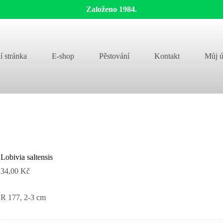
Založeno 1984.
í stránka
E-shop
Pěstování
Kontakt
Můj ú
Lobivia saltensis
34,00
Kč
R 177, 2-3 cm