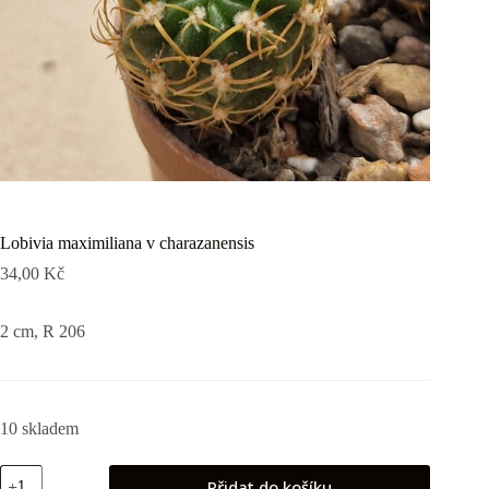
Lobivia maximiliana v charazanensis
34,00
Kč
2 cm, R 206
10 skladem
Lobivia
Přidat do košíku