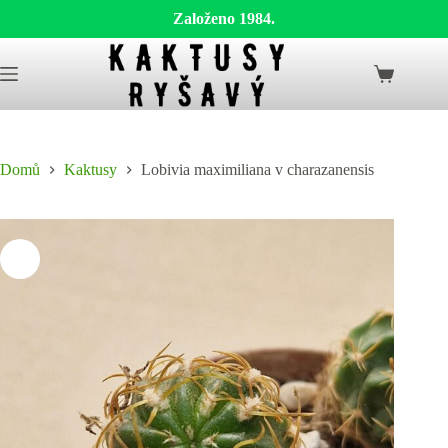
Založeno 1984.
Skip
to
Shopping
content
cart
Domů
Kaktusy
Lobivia maximiliana v charazanensis