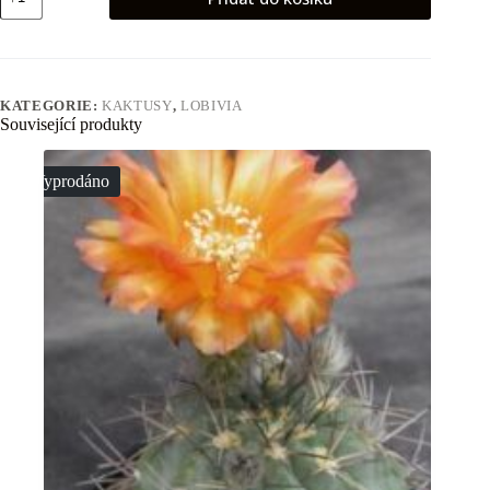
maximiliana
v
charazanensis
množství
KATEGORIE:
KAKTUSY
,
LOBIVIA
Související produkty
Vyprodáno