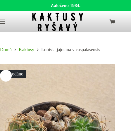
Založeno 1984.
Skip
to
Shopping
content
cart
Domů
Kaktusy
Lobivia jajoiana v caspalasensis
Vyprodáno