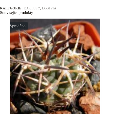
KATEGORIE:
KAKTUSY
,
LOBIVIA
Související produkty
Vyprodáno