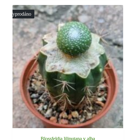
Vyprodáno
Blossfeldia liliputana v alba