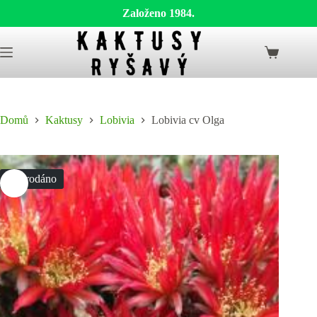
Založeno 1984.
Skip
to
Shopping
content
cart
Domů
Kaktusy
Lobivia
Lobivia cv Olga
Vyprodáno