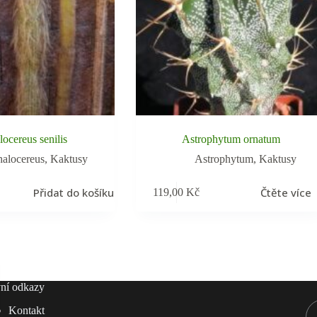
ocereus senilis
Astrophytum ornatum
alocereus
,
Kaktusy
Astrophytum
,
Kaktusy
Přidat do košíku
Čtěte více
119,00
Kč
ní odkazy
Kontakt