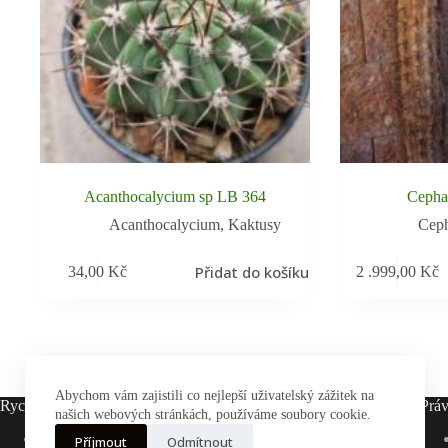
Acanthocalycium sp LB 364
Cephal
Acanthocalycium
,
Kaktusy
Ceph
Přidat do košíku
34,00
Kč
2 .999,00
Kč
Abychom vám zajistili co nejlepší uživatelský zážitek na
Rychlé odkazy
Práv
našich webových stránkách, používáme soubory cookie.
Hlavní stránka
Příjmout
Odmítnout