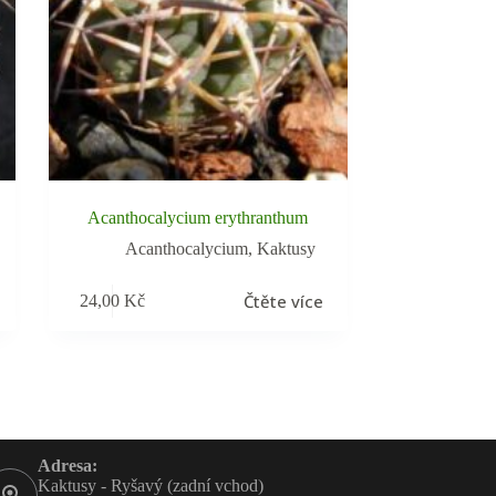
Acanthocalycium erythranthum
Acanthocalycium
,
Kaktusy
Čtěte více
24,00
Kč
Adresa:
Kaktusy - Ryšavý (zadní vchod)