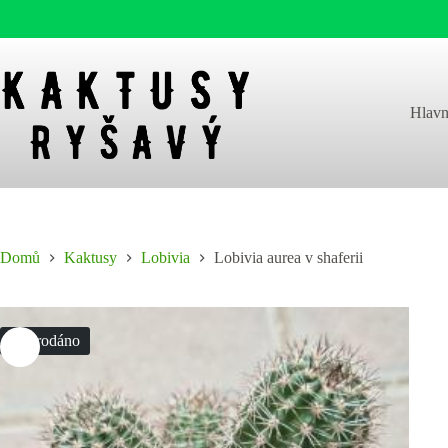
Skip
to
content
Hlavn
Domů
Kaktusy
Lobivia
Lobivia aurea v shaferii
Vyprodáno