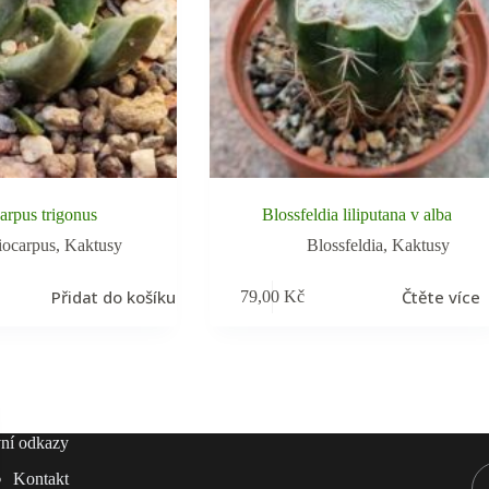
arpus trigonus
Blossfeldia liliputana v alba
iocarpus
,
Kaktusy
Blossfeldia
,
Kaktusy
Přidat do košíku
Čtěte více
79,00
Kč
ní odkazy
Kontakt