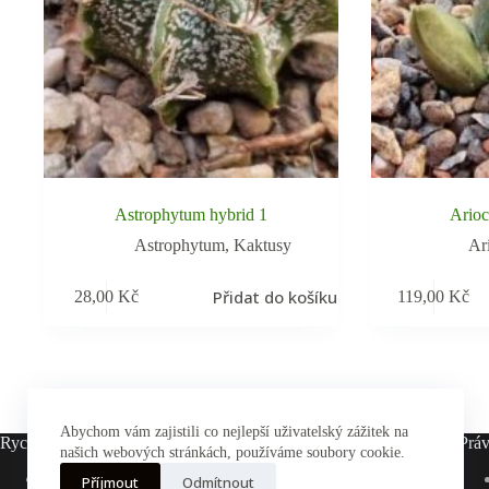
Astrophytum hybrid 1
Arioc
Astrophytum
,
Kaktusy
Ar
Přidat do košíku
28,00
Kč
119,00
Kč
Abychom vám zajistili co nejlepší uživatelský zážitek na
Rychlé odkazy
Práv
našich webových stránkách, používáme soubory cookie.
Hlavní stránka
Příjmout
Odmítnout