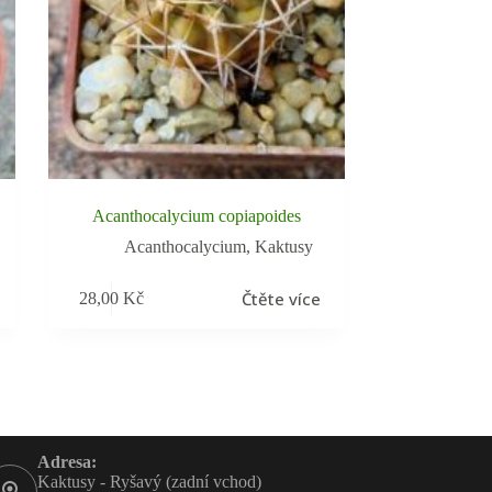
Acanthocalycium copiapoides
Acanthocalycium
,
Kaktusy
Čtěte více
28,00
Kč
Adresa:
Kaktusy - Ryšavý (zadní vchod)