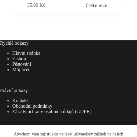
Čtěte více
35,00
Kč
Rychlé odkazy
Hlavní stránka
E-shop
Pěstování
Můj účet
Právní odkazy
Kontakt
Obchodní podmínky
Zásady ochrany osobních údajů (GDPR)
Abychom vám zajistili co nejlepší uživatelský zážitek na našich
Adresa: