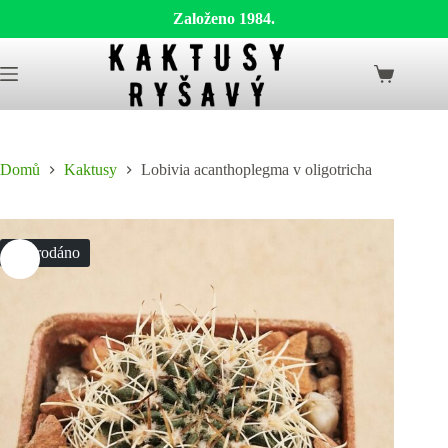
Založeno 1984.
Skip
to
Shopping
content
cart
Domů
Kaktusy
Lobivia acanthoplegma v oligotricha
Vyprodáno